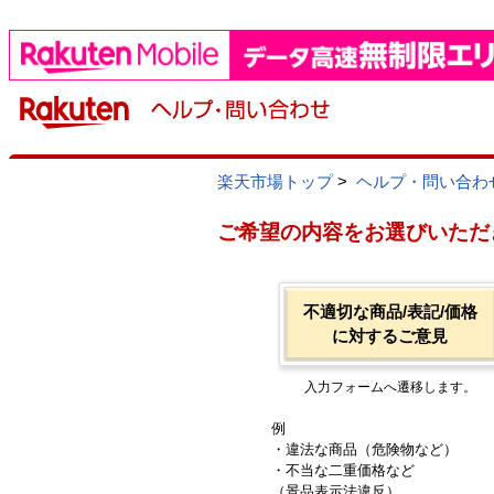
楽天市場トップ
>
ヘルプ・問い合わ
ご希望の内容をお選びいただ
不適切な商品/表記/価格
に対するご意見
入力フォームへ遷移します。
例
・違法な商品（危険物など）
・不当な二重価格など
（景品表示法違反）