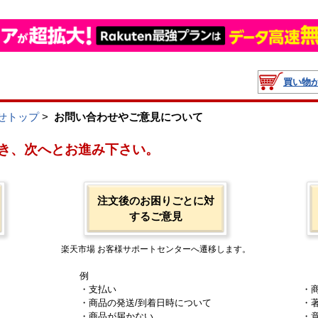
買い物
せトップ
>
お問い合わせやご意見について
き、次へとお進み下さい。
注文後のお困りごとに対
するご意見
楽天市場 お客様サポートセンターへ遷移します。
例
・支払い
・
・商品の発送/到着日時について
・
・商品が届かない
・