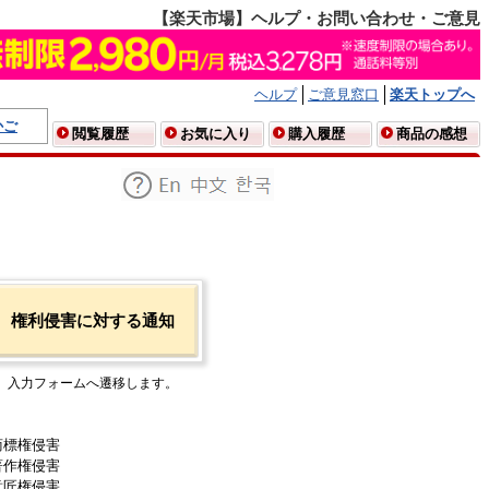
【楽天市場】ヘルプ・お問い合わせ・ご意見
ヘルプ
ご意見窓口
楽天トップへ
かご
閲覧履歴
お気に入り
購入履歴
商品の感想
権利侵害に対する通知
入力フォームへ遷移します。
商標権侵害
著作権侵害
意匠権侵害