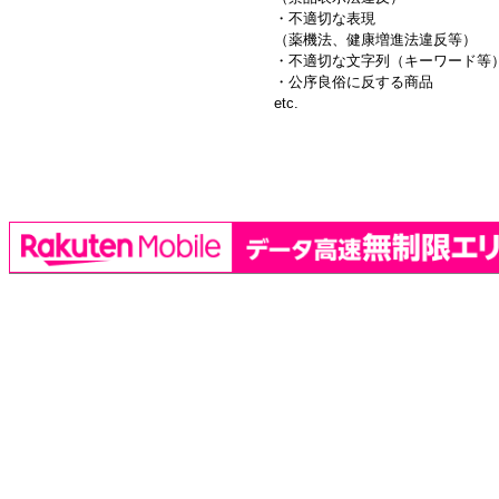
・不適切な表現
（薬機法、健康増進法違反等）
・不適切な文字列（キーワード等
・公序良俗に反する商品
etc.