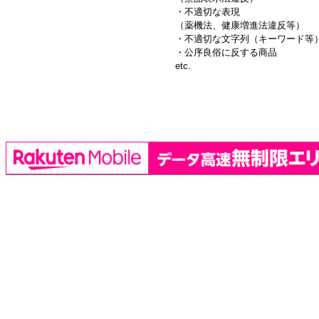
・不適切な表現
（薬機法、健康増進法違反等）
・不適切な文字列（キーワード等
・公序良俗に反する商品
etc.