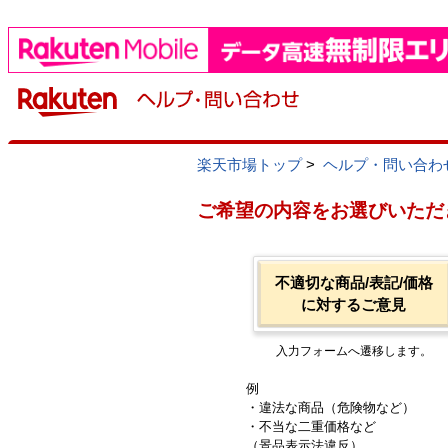
楽天市場トップ
>
ヘルプ・問い合わ
ご希望の内容をお選びいただ
不適切な商品/表記/価格
に対するご意見
入力フォームへ遷移します。
例
・違法な商品（危険物など）
・不当な二重価格など
（景品表示法違反）