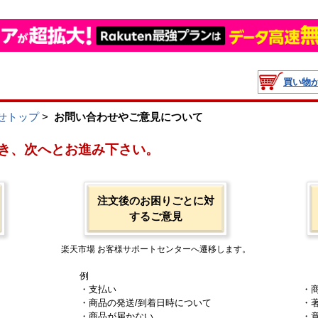
買い物
せトップ
>
お問い合わせやご意見について
き、次へとお進み下さい。
注文後のお困りごとに対
するご意見
楽天市場 お客様サポートセンターへ遷移します。
例
・支払い
・
・商品の発送/到着日時について
・
・商品が届かない
・