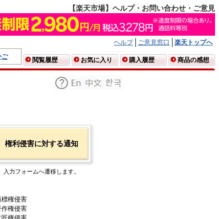
【楽天市場】ヘルプ・お問い合わせ・ご意見
ヘルプ
ご意見窓口
楽天トップへ
かご
閲覧履歴
お気に入り
購入履歴
商品の感想
権利侵害に対する通知
入力フォームへ遷移します。
商標権侵害
著作権侵害
意匠権侵害