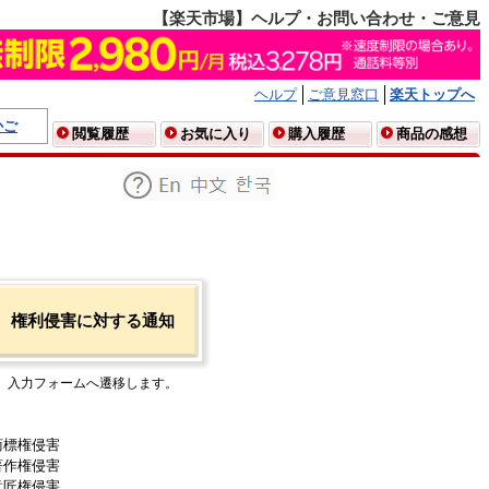
【楽天市場】ヘルプ・お問い合わせ・ご意見
ヘルプ
ご意見窓口
楽天トップへ
かご
閲覧履歴
お気に入り
購入履歴
商品の感想
権利侵害に対する通知
入力フォームへ遷移します。
商標権侵害
著作権侵害
意匠権侵害