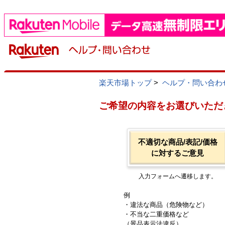
楽天市場トップ
>
ヘルプ・問い合わ
ご希望の内容をお選びいただ
不適切な商品/表記/価格
に対するご意見
入力フォームへ遷移します。
例
・違法な商品（危険物など）
・不当な二重価格など
（景品表示法違反）