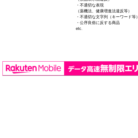
・不適切な表現
（薬機法、健康増進法違反等）
・不適切な文字列（キーワード等
・公序良俗に反する商品
etc.