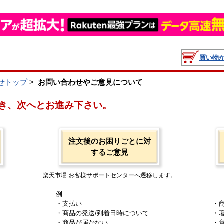
買い物
せトップ
>
お問い合わせやご意見について
き、次へとお進み下さい。
注文後のお困りごとに対
するご意見
楽天市場 お客様サポートセンターへ遷移します。
例
・支払い
・
・商品の発送/到着日時について
・
・商品が届かない
・