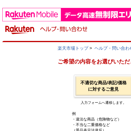
楽天市場トップ
>
ヘルプ・問い合わ
ご希望の内容をお選びいただ
不適切な商品/表記/価格
に対するご意見
入力フォームへ遷移します。
例
・違法な商品（危険物など）
・不当な二重価格など
（景品表示法違反）