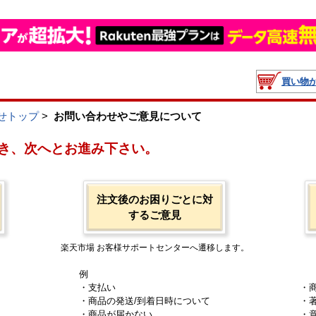
買い物
せトップ
>
お問い合わせやご意見について
き、次へとお進み下さい。
注文後のお困りごとに対
するご意見
楽天市場 お客様サポートセンターへ遷移します。
例
・支払い
・
・商品の発送/到着日時について
・
・商品が届かない
・