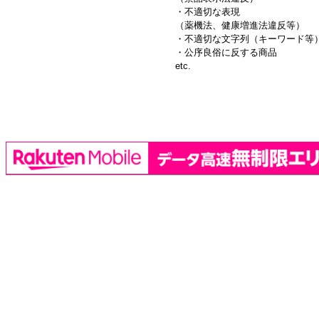
・不適切な表現
（薬機法、健康増進法違反等）
・不適切な文字列（キーワード等
・公序良俗に反する商品
etc.