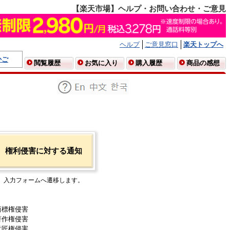
【楽天市場】ヘルプ・お問い合わせ・ご意見
ヘルプ
ご意見窓口
楽天トップへ
かご
閲覧履歴
お気に入り
購入履歴
商品の感想
権利侵害に対する通知
入力フォームへ遷移します。
商標権侵害
著作権侵害
意匠権侵害