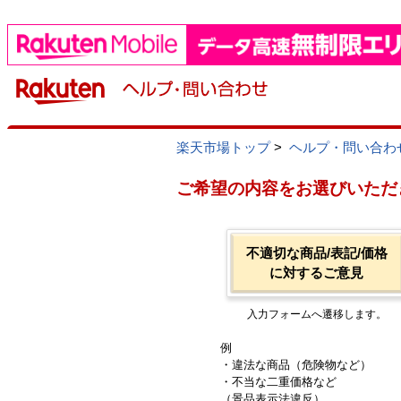
楽天市場トップ
>
ヘルプ・問い合わ
ご希望の内容をお選びいただ
不適切な商品/表記/価格
に対するご意見
入力フォームへ遷移します。
例
・違法な商品（危険物など）
・不当な二重価格など
（景品表示法違反）