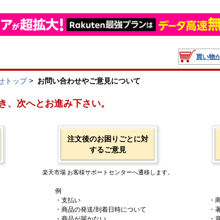
買い物
せトップ
>
お問い合わせやご意見について
き、次へとお進み下さい。
注文後のお困りごとに対
するご意見
楽天市場 お客様サポートセンターへ遷移します。
例
・支払い
・
・商品の発送/到着日時について
・
・商品が届かない
・