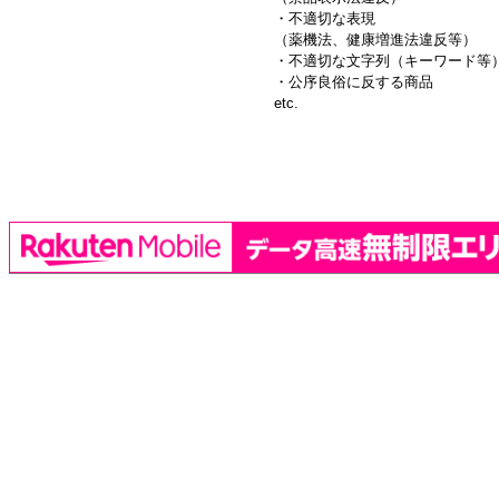
・不適切な表現
（薬機法、健康増進法違反等）
・不適切な文字列（キーワード等
・公序良俗に反する商品
etc.