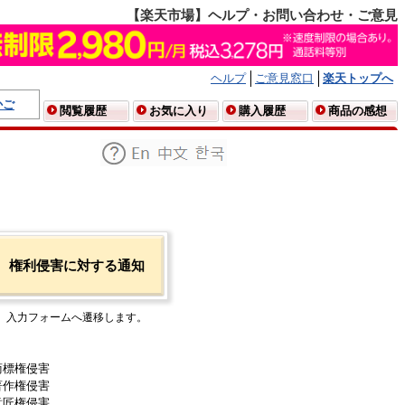
【楽天市場】ヘルプ・お問い合わせ・ご意見
ヘルプ
ご意見窓口
楽天トップへ
かご
閲覧履歴
お気に入り
購入履歴
商品の感想
権利侵害に対する通知
入力フォームへ遷移します。
商標権侵害
著作権侵害
意匠権侵害