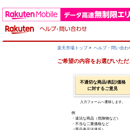
楽天市場トップ
>
ヘルプ・問い合わ
ご希望の内容をお選びいただ
不適切な商品/表記/価格
に対するご意見
入力フォームへ遷移します。
例
・違法な商品（危険物など）
・不当な二重価格など
（景品表示法違反）