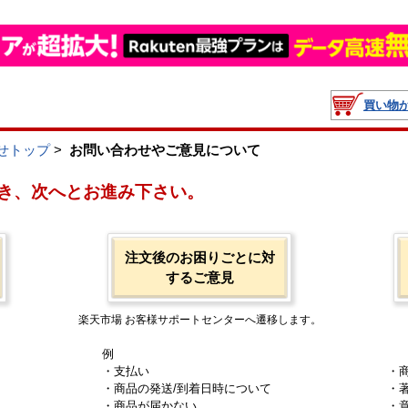
買い物
せトップ
>
お問い合わせやご意見について
き、次へとお進み下さい。
注文後のお困りごとに対
するご意見
楽天市場 お客様サポートセンターへ遷移します。
例
・支払い
・
・商品の発送/到着日時について
・
・商品が届かない
・