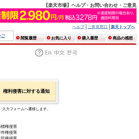
【楽天市場】ヘルプ・お問い合わせ・ご意見
ヘルプ
ご意見窓口
楽天トップへ
かご
閲覧履歴
お気に入り
購入履歴
商品の感想
権利侵害に対する通知
入力フォームへ遷移します。
商標権侵害
著作権侵害
意匠権侵害