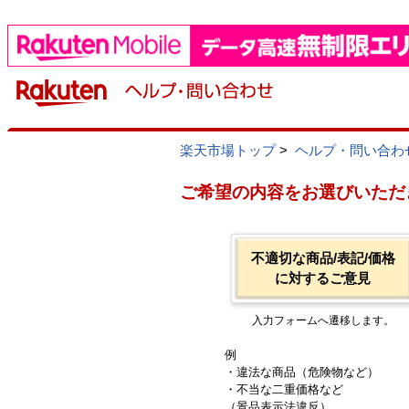
楽天市場トップ
>
ヘルプ・問い合わ
ご希望の内容をお選びいただ
不適切な商品/表記/価格
に対するご意見
入力フォームへ遷移します。
例
・違法な商品（危険物など）
・不当な二重価格など
（景品表示法違反）