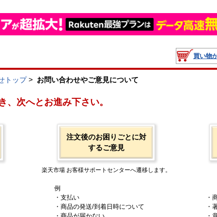
買い物
せトップ
>
お問い合わせやご意見について
き、次へとお進み下さい。
注文後のお困りごとに対
するご意見
楽天市場 お客様サポートセンターへ遷移します。
例
・支払い
・
・商品の発送/到着日時について
・
・商品が届かない
・