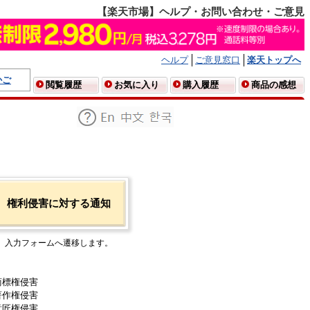
【楽天市場】ヘルプ・お問い合わせ・ご意見
ヘルプ
ご意見窓口
楽天トップへ
かご
閲覧履歴
お気に入り
購入履歴
商品の感想
権利侵害に対する通知
入力フォームへ遷移します。
商標権侵害
著作権侵害
意匠権侵害