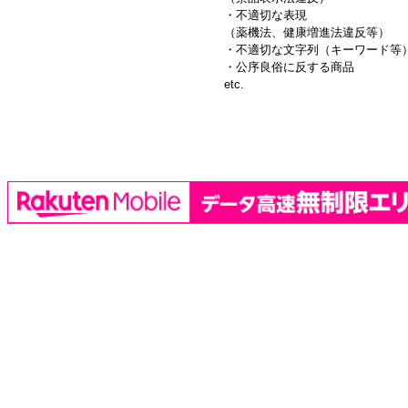
・不適切な表現
（薬機法、健康増進法違反等）
・不適切な文字列（キーワード等
・公序良俗に反する商品
etc.