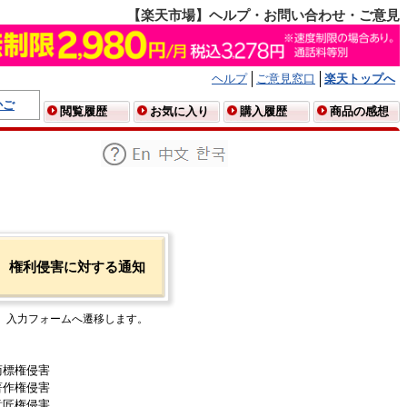
【楽天市場】ヘルプ・お問い合わせ・ご意見
ヘルプ
ご意見窓口
楽天トップへ
かご
閲覧履歴
お気に入り
購入履歴
商品の感想
権利侵害に対する通知
入力フォームへ遷移します。
商標権侵害
著作権侵害
意匠権侵害