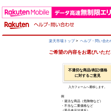
楽天市場トップ
>
ヘルプ・問い合わ
ご希望の内容をお選びいただ
不適切な商品/表記/価格
に対するご意見
入力フォームへ遷移します。
例
・違法な商品（危険物など）
・不当な二重価格など
（景品表示法違反）