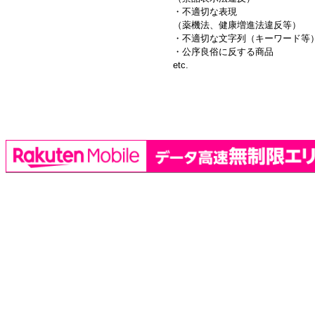
・不適切な表現
（薬機法、健康増進法違反等）
・不適切な文字列（キーワード等
・公序良俗に反する商品
etc.