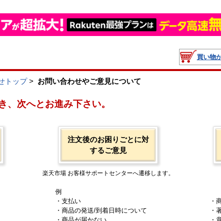
買い物
せトップ
>
お問い合わせやご意見について
き、次へとお進み下さい。
注文後のお困りごとに対
するご意見
楽天市場 お客様サポートセンターへ遷移します。
例
・支払い
・
・商品の発送/到着日時について
・
・商品が届かない
・