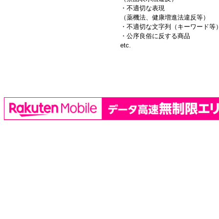
・不適切な表現
（薬機法、健康増進法違反等）
・不適切な文字列（キーワード等
・公序良俗に反する商品
etc.