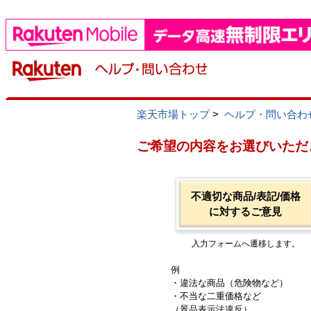
楽天市場トップ
>
ヘルプ・問い合わ
ご希望の内容をお選びいただ
不適切な商品/表記/価格
に対するご意見
入力フォームへ遷移します。
例
・違法な商品（危険物など）
・不当な二重価格など
（景品表示法違反）