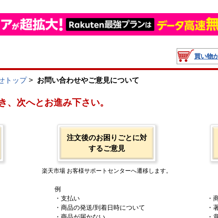
買い物
せトップ
>
お問い合わせやご意見について
き、次へとお進み下さい。
注文後のお困りごとに対
するご意見
楽天市場 お客様サポートセンターへ遷移します。
例
・支払い
・
・商品の発送/到着日時について
・
・商品が届かない
・