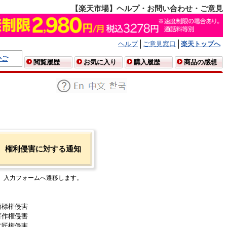
【楽天市場】ヘルプ・お問い合わせ・ご意見
ヘルプ
ご意見窓口
楽天トップへ
かご
閲覧履歴
お気に入り
購入履歴
商品の感想
権利侵害に対する通知
入力フォームへ遷移します。
商標権侵害
著作権侵害
意匠権侵害