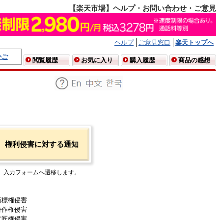
【楽天市場】ヘルプ・お問い合わせ・ご意見
ヘルプ
ご意見窓口
楽天トップへ
かご
閲覧履歴
お気に入り
購入履歴
商品の感想
権利侵害に対する通知
入力フォームへ遷移します。
商標権侵害
著作権侵害
意匠権侵害