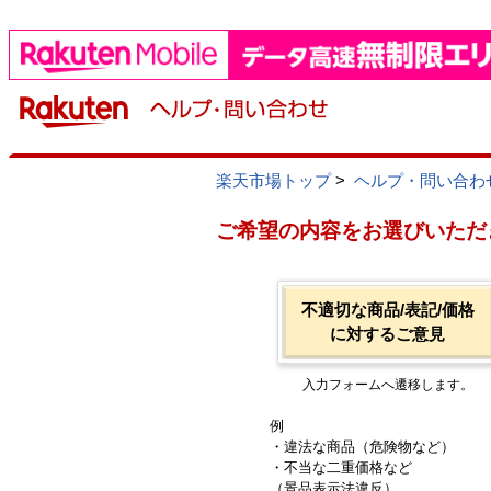
楽天市場トップ
>
ヘルプ・問い合わ
ご希望の内容をお選びいただ
不適切な商品/表記/価格
に対するご意見
入力フォームへ遷移します。
例
・違法な商品（危険物など）
・不当な二重価格など
（景品表示法違反）