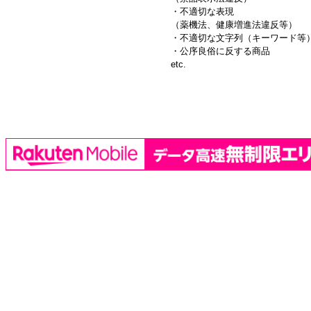
・不適切な表現
（薬機法、健康増進法違反等）
・不適切な文字列（キーワード等
・公序良俗に反する商品
etc.