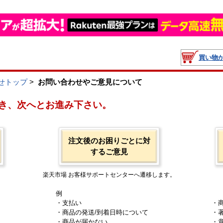
買い物
せトップ
>
お問い合わせやご意見について
き、次へとお進み下さい。
注文後のお困りごとに対
するご意見
楽天市場 お客様サポートセンターへ遷移します。
例
・支払い
・
・商品の発送/到着日時について
・
・商品が届かない
・