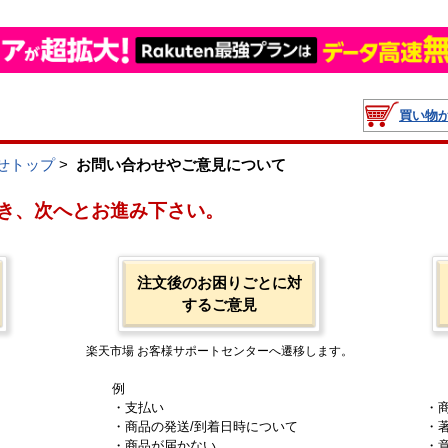
買い物
せトップ
>
お問い合わせやご意見について
き、次へとお進み下さい。
注文後のお困りごとに対
するご意見
楽天市場 お客様サポートセンターへ遷移します。
例
・支払い
・
・商品の発送/到着日時について
・
・商品が届かない
・