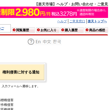
【楽天市場】ヘルプ・お問い合わせ・ご意見
ヘルプ
ご意見窓口
楽天トップへ
かご
閲覧履歴
お気に入り
購入履歴
商品の感想
権利侵害に対する通知
入力フォームへ遷移します。
商標権侵害
著作権侵害
意匠権侵害