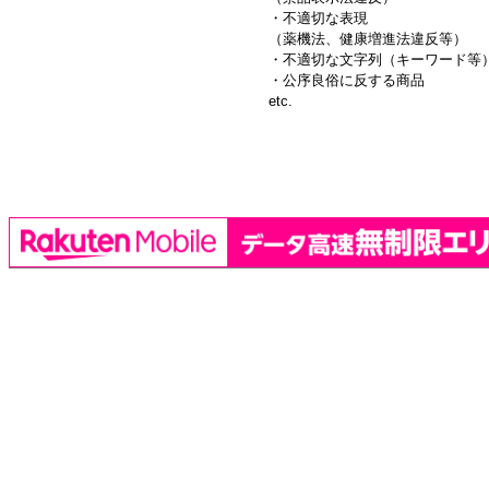
・不適切な表現
（薬機法、健康増進法違反等）
・不適切な文字列（キーワード等
・公序良俗に反する商品
etc.