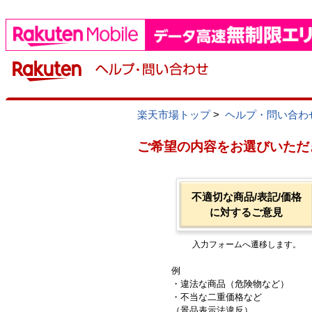
楽天市場トップ
>
ヘルプ・問い合わ
ご希望の内容をお選びいただ
不適切な商品/表記/価格
に対するご意見
入力フォームへ遷移します。
例
・違法な商品（危険物など）
・不当な二重価格など
（景品表示法違反）