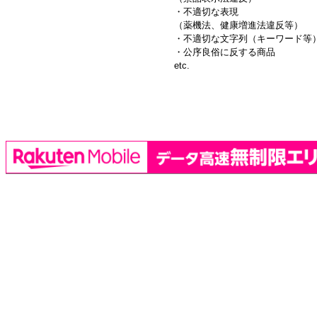
・不適切な表現
（薬機法、健康増進法違反等）
・不適切な文字列（キーワード等
・公序良俗に反する商品
etc.