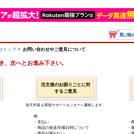
買い物
せトップ
>
お問い合わせやご意見について
き、次へとお進み下さい。
注文後のお困りごとに対
するご意見
楽天市場 お客様サポートセンターへ遷移します。
例
・支払い
・
・商品の発送/到着日時について
・
・商品が届かない
・