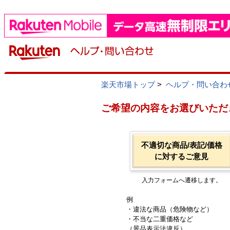
楽天市場トップ
>
ヘルプ・問い合わ
ご希望の内容をお選びいただ
不適切な商品/表記/価格
に対するご意見
入力フォームへ遷移します。
例
・違法な商品（危険物など）
・不当な二重価格など
（景品表示法違反）