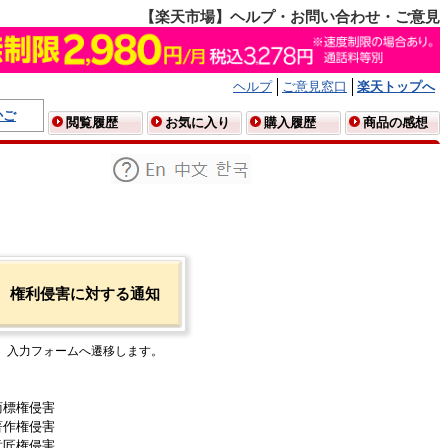
【楽天市場】ヘルプ・お問い合わせ・ご意見
ヘルプ
ご意見窓口
楽天トップへ
かご
閲覧履歴
お気に入り
購入履歴
商品の感想
権利侵害に対する通知
入力フォームへ遷移します。
商標権侵害
著作権侵害
意匠権侵害