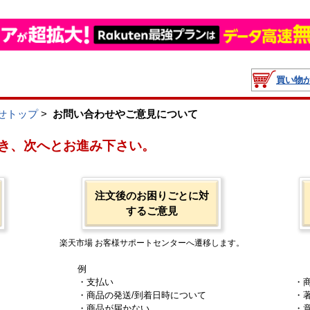
買い物
せトップ
>
お問い合わせやご意見について
き、次へとお進み下さい。
注文後のお困りごとに対
するご意見
楽天市場 お客様サポートセンターへ遷移します。
例
・支払い
・
・商品の発送/到着日時について
・
・商品が届かない
・