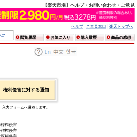
【楽天市場】ヘルプ・お問い合わせ・ご意見
ヘルプ
ご意見窓口
楽天トップへ
かご
閲覧履歴
お気に入り
購入履歴
商品の感想
権利侵害に対する通知
入力フォームへ遷移します。
商標権侵害
著作権侵害
意匠権侵害