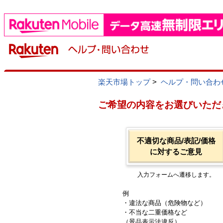
楽天市場トップ
>
ヘルプ・問い合わ
ご希望の内容をお選びいただ
不適切な商品/表記/価格
に対するご意見
入力フォームへ遷移します。
例
・違法な商品（危険物など）
・不当な二重価格など
（景品表示法違反）