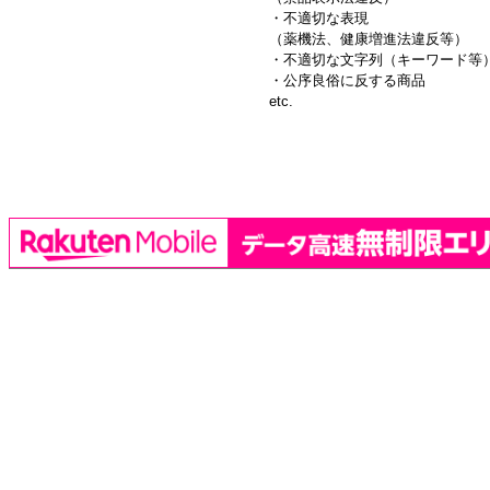
・不適切な表現
（薬機法、健康増進法違反等）
・不適切な文字列（キーワード等
・公序良俗に反する商品
etc.