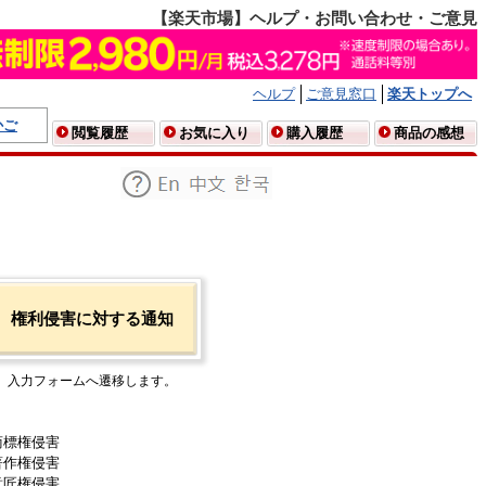
【楽天市場】ヘルプ・お問い合わせ・ご意見
ヘルプ
ご意見窓口
楽天トップへ
かご
閲覧履歴
お気に入り
購入履歴
商品の感想
権利侵害に対する通知
入力フォームへ遷移します。
商標権侵害
著作権侵害
意匠権侵害