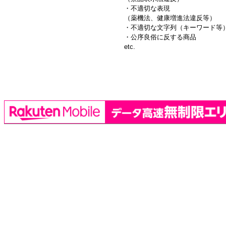
・不適切な表現
（薬機法、健康増進法違反等）
・不適切な文字列（キーワード等
・公序良俗に反する商品
etc.