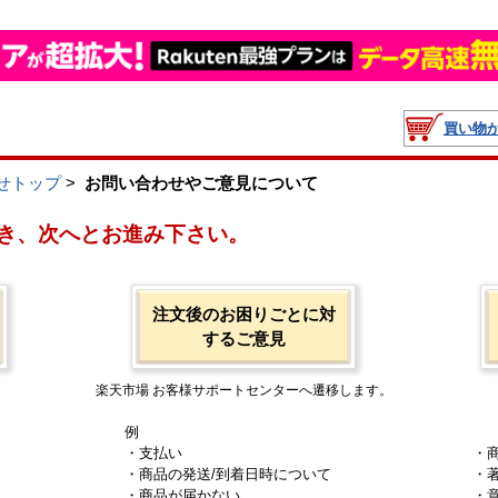
買い物
せトップ
>
お問い合わせやご意見について
き、次へとお進み下さい。
注文後のお困りごとに対
するご意見
楽天市場 お客様サポートセンターへ遷移します。
例
・支払い
・
・商品の発送/到着日時について
・
・商品が届かない
・