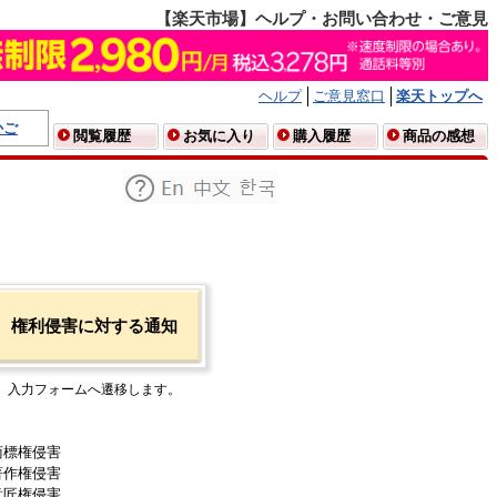
【楽天市場】ヘルプ・お問い合わせ・ご意見
ヘルプ
ご意見窓口
楽天トップへ
かご
閲覧履歴
お気に入り
購入履歴
商品の感想
権利侵害に対する通知
入力フォームへ遷移します。
商標権侵害
著作権侵害
意匠権侵害