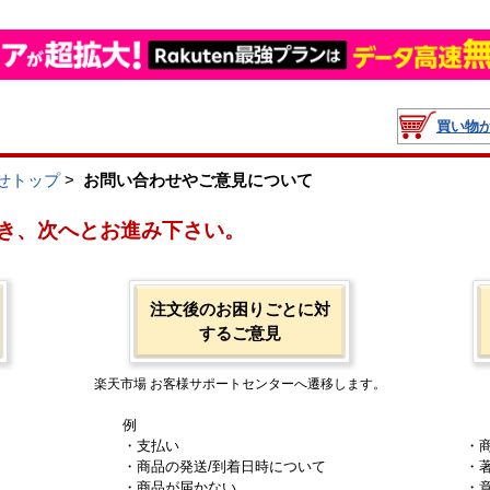
買い物
せトップ
>
お問い合わせやご意見について
き、次へとお進み下さい。
注文後のお困りごとに対
するご意見
楽天市場 お客様サポートセンターへ遷移します。
例
・支払い
・
・商品の発送/到着日時について
・
・商品が届かない
・