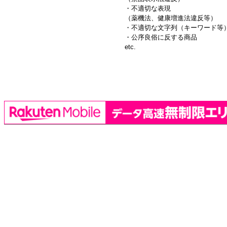
・不適切な表現
（薬機法、健康増進法違反等）
・不適切な文字列（キーワード等
・公序良俗に反する商品
etc.