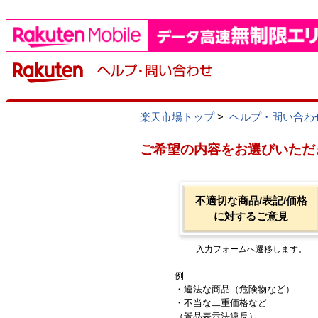
楽天市場トップ
>
ヘルプ・問い合わ
ご希望の内容をお選びいただ
不適切な商品/表記/価格
に対するご意見
入力フォームへ遷移します。
例
・違法な商品（危険物など）
・不当な二重価格など
（景品表示法違反）