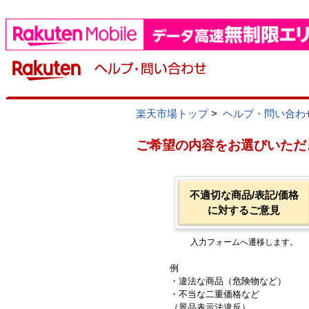
楽天市場トップ
>
ヘルプ・問い合わ
ご希望の内容をお選びいただ
不適切な商品/表記/価格
に対するご意見
入力フォームへ遷移します。
例
・違法な商品（危険物など）
・不当な二重価格など
（景品表示法違反）