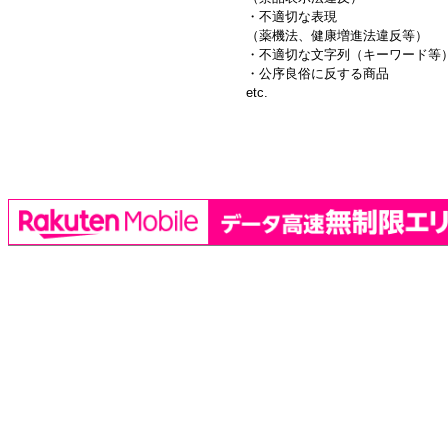
・不適切な表現
（薬機法、健康増進法違反等）
・不適切な文字列（キーワード等
・公序良俗に反する商品
etc.