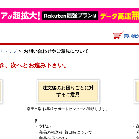
買い物
せトップ
>
お問い合わせやご意見について
き、次へとお進み下さい。
注文後のお困りごとに対
するご意見
楽天市場 お客様サポートセンターへ遷移します。
例
・支払い
・
・商品の発送/到着日時について
・
・商品が届かない
・