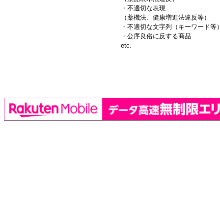
・不適切な表現
（薬機法、健康増進法違反等）
・不適切な文字列（キーワード等
・公序良俗に反する商品
etc.