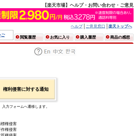
【楽天市場】ヘルプ・お問い合わせ・ご意見
ヘルプ
ご意見窓口
楽天トップへ
かご
閲覧履歴
お気に入り
購入履歴
商品の感想
権利侵害に対する通知
入力フォームへ遷移します。
商標権侵害
著作権侵害
意匠権侵害