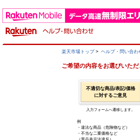
楽天市場トップ
>
ヘルプ・問い合わ
ご希望の内容をお選びいただ
不適切な商品/表記/価格
に対するご意見
入力フォームへ遷移します。
例
・違法な商品（危険物など）
・不当な二重価格など
（景品表示法違反）