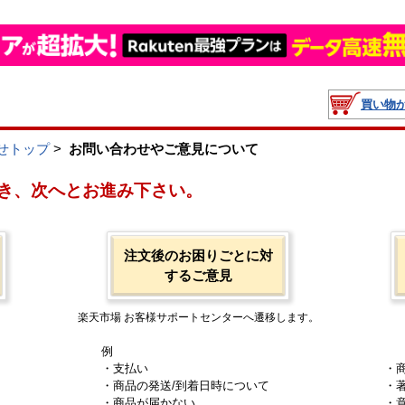
買い物
せトップ
>
お問い合わせやご意見について
き、次へとお進み下さい。
注文後のお困りごとに対
するご意見
楽天市場 お客様サポートセンターへ遷移します。
例
・支払い
・
・商品の発送/到着日時について
・
・商品が届かない
・