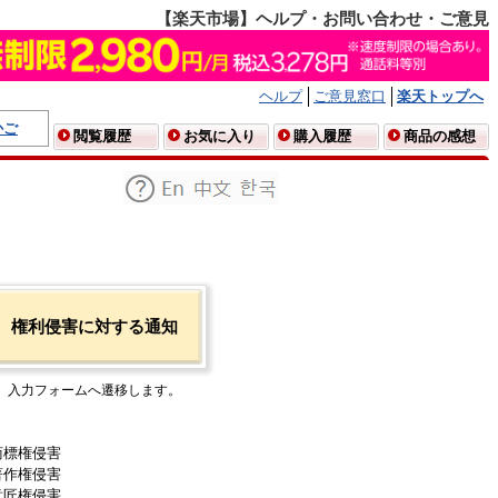
【楽天市場】ヘルプ・お問い合わせ・ご意見
ヘルプ
ご意見窓口
楽天トップへ
かご
閲覧履歴
お気に入り
購入履歴
商品の感想
権利侵害に対する通知
入力フォームへ遷移します。
商標権侵害
著作権侵害
意匠権侵害