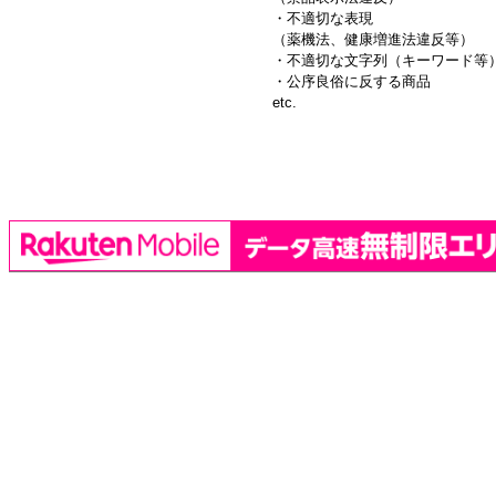
・不適切な表現
（薬機法、健康増進法違反等）
・不適切な文字列（キーワード等
・公序良俗に反する商品
etc.