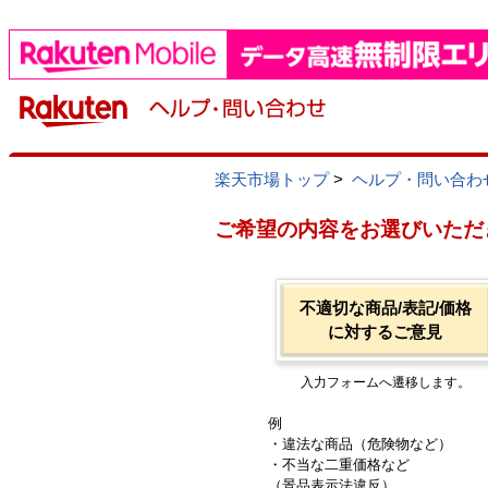
楽天市場トップ
>
ヘルプ・問い合わ
ご希望の内容をお選びいただ
不適切な商品/表記/価格
に対するご意見
入力フォームへ遷移します。
例
・違法な商品（危険物など）
・不当な二重価格など
（景品表示法違反）