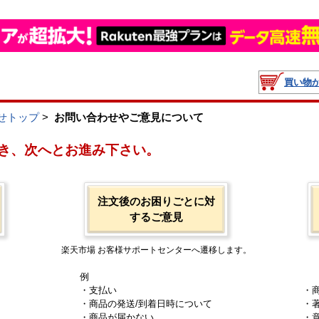
買い物
せトップ
>
お問い合わせやご意見について
き、次へとお進み下さい。
注文後のお困りごとに対
するご意見
楽天市場 お客様サポートセンターへ遷移します。
例
・支払い
・
・商品の発送/到着日時について
・
・商品が届かない
・