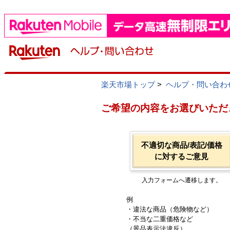
楽天市場トップ
>
ヘルプ・問い合わ
ご希望の内容をお選びいただ
不適切な商品/表記/価格
に対するご意見
入力フォームへ遷移します。
例
・違法な商品（危険物など）
・不当な二重価格など
（景品表示法違反）