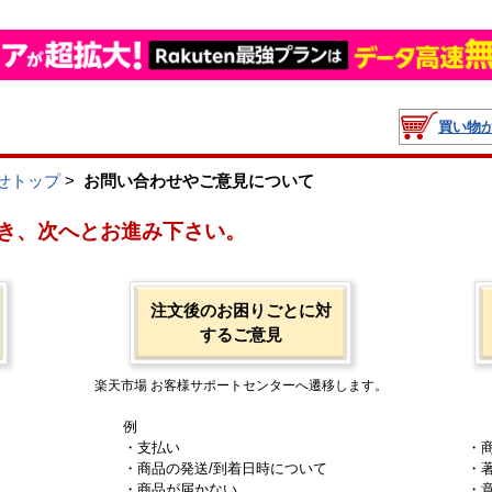
買い物
せトップ
>
お問い合わせやご意見について
き、次へとお進み下さい。
注文後のお困りごとに対
するご意見
楽天市場 お客様サポートセンターへ遷移します。
例
・支払い
・
・商品の発送/到着日時について
・
・商品が届かない
・