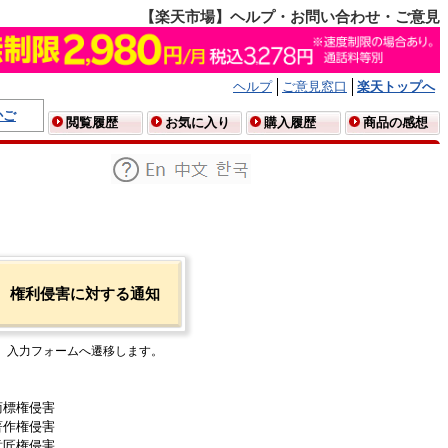
【楽天市場】ヘルプ・お問い合わせ・ご意見
ヘルプ
ご意見窓口
楽天トップへ
かご
閲覧履歴
お気に入り
購入履歴
商品の感想
権利侵害に対する通知
入力フォームへ遷移します。
商標権侵害
著作権侵害
意匠権侵害