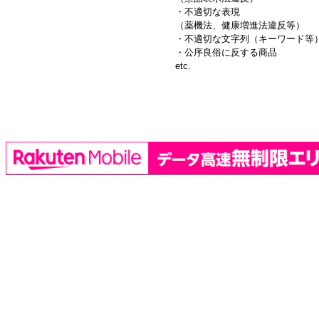
・不適切な表現
（薬機法、健康増進法違反等）
・不適切な文字列（キーワード等
・公序良俗に反する商品
etc.