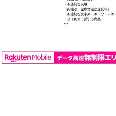
・不適切な表現
（薬機法、健康増進法違反等）
・不適切な文字列（キーワード等
・公序良俗に反する商品
etc.