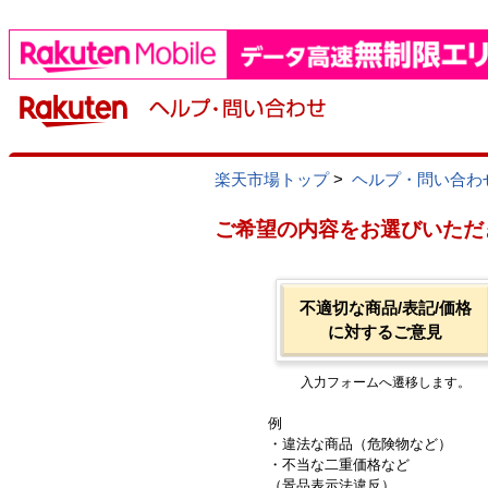
楽天市場トップ
>
ヘルプ・問い合わ
ご希望の内容をお選びいただ
不適切な商品/表記/価格
に対するご意見
入力フォームへ遷移します。
例
・違法な商品（危険物など）
・不当な二重価格など
（景品表示法違反）