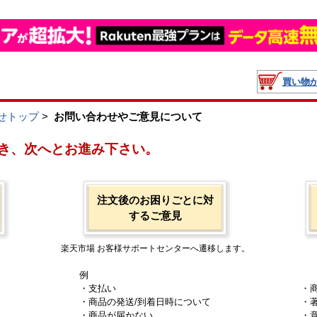
買い物
せトップ
>
お問い合わせやご意見について
き、次へとお進み下さい。
注文後のお困りごとに対
するご意見
楽天市場 お客様サポートセンターへ遷移します。
例
・支払い
・
・商品の発送/到着日時について
・
・商品が届かない
・