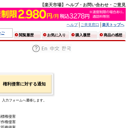
【楽天市場】ヘルプ・お問い合わせ・ご意見
ヘルプ
ご意見窓口
楽天トップへ
かご
閲覧履歴
お気に入り
購入履歴
商品の感想
権利侵害に対する通知
入力フォームへ遷移します。
商標権侵害
著作権侵害
意匠権侵害