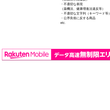
・不適切な表現
（薬機法、健康増進法違反等）
・不適切な文字列（キーワード等
・公序良俗に反する商品
etc.