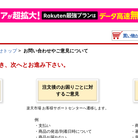
買い物
せトップ
>
お問い合わせやご意見について
き、次へとお進み下さい。
注文後のお困りごとに対
するご意見
楽天市場 お客様サポートセンターへ遷移します。
例
・支払い
・
・商品の発送/到着日時について
・
・商品が届かない
・