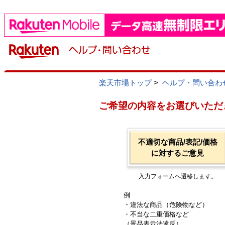
楽天市場トップ
>
ヘルプ・問い合わ
ご希望の内容をお選びいただ
不適切な商品/表記/価格
に対するご意見
入力フォームへ遷移します。
例
・違法な商品（危険物など）
・不当な二重価格など
（景品表示法違反）