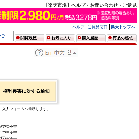
【楽天市場】ヘルプ・お問い合わせ・ご意見
ヘルプ
ご意見窓口
楽天トップへ
かご
閲覧履歴
お気に入り
購入履歴
商品の感想
権利侵害に対する通知
入力フォームへ遷移します。
商標権侵害
著作権侵害
意匠権侵害