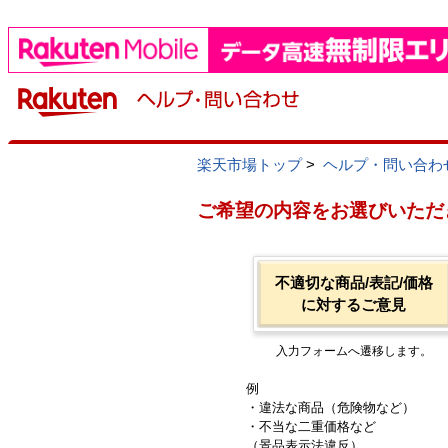
楽天市場トップ
>
ヘルプ・問い合わ
ご希望の内容をお選びいただ
不適切な商品/表記/価格
に対するご意見
入力フォームへ遷移します。
例
・違法な商品（危険物など）
・不当な二重価格など
（景品表示法違反）