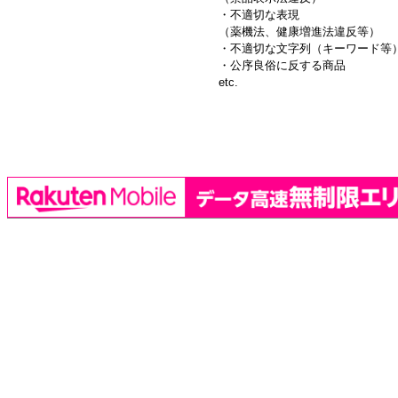
・不適切な表現
（薬機法、健康増進法違反等）
・不適切な文字列（キーワード等
・公序良俗に反する商品
etc.