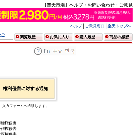
【楽天市場】ヘルプ・お問い合わせ・ご意見
ヘルプ
ご意見窓口
楽天トップへ
かご
閲覧履歴
お気に入り
購入履歴
商品の感想
権利侵害に対する通知
入力フォームへ遷移します。
商標権侵害
著作権侵害
意匠権侵害