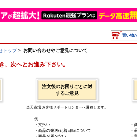
買い物
せトップ
>
お問い合わせやご意見について
き、次へとお進み下さい。
注文後のお困りごとに対
するご意見
楽天市場 お客様サポートセンターへ遷移します。
例
・支払い
・
・商品の発送/到着日時について
・
・商品が届かない
・