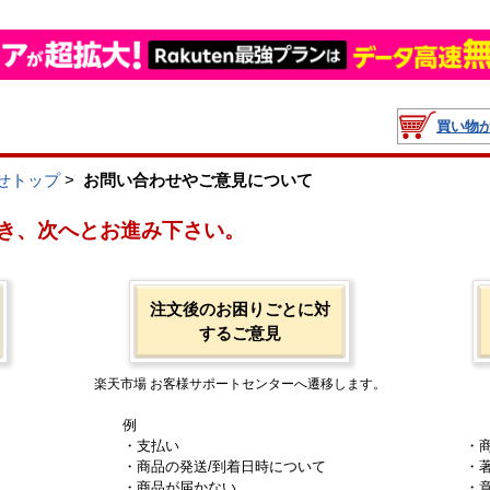
買い物
せトップ
>
お問い合わせやご意見について
き、次へとお進み下さい。
注文後のお困りごとに対
するご意見
楽天市場 お客様サポートセンターへ遷移します。
例
・支払い
・
・商品の発送/到着日時について
・
・商品が届かない
・