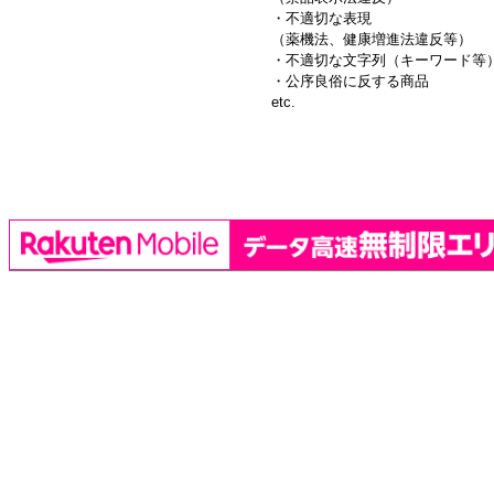
・不適切な表現
（薬機法、健康増進法違反等）
・不適切な文字列（キーワード等
・公序良俗に反する商品
etc.