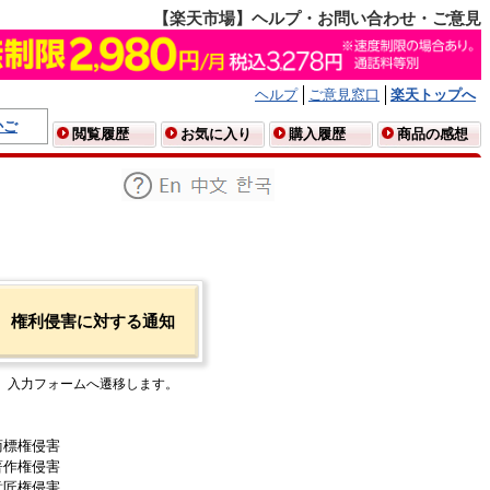
【楽天市場】ヘルプ・お問い合わせ・ご意見
ヘルプ
ご意見窓口
楽天トップへ
かご
閲覧履歴
お気に入り
購入履歴
商品の感想
権利侵害に対する通知
入力フォームへ遷移します。
商標権侵害
著作権侵害
意匠権侵害