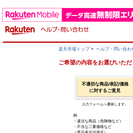
楽天市場トップ
>
ヘルプ・問い合わ
ご希望の内容をお選びいただ
不適切な商品/表記/価格
に対するご意見
入力フォームへ遷移します。
例
・違法な商品（危険物など）
・不当な二重価格など
（景品表示法違反）