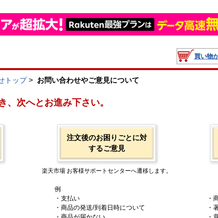
買い物
せトップ
>
お問い合わせやご意見について
き、次へとお進み下さい。
注文後のお困りごとに対
するご意見
楽天市場 お客様サポートセンターへ遷移します。
例
・支払い
・
・商品の発送/到着日時について
・
・商品が届かない
・