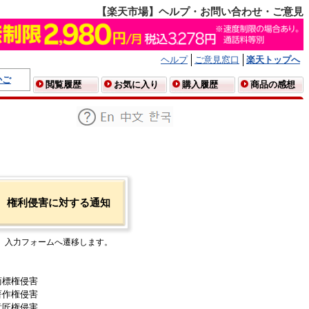
【楽天市場】ヘルプ・お問い合わせ・ご意見
ヘルプ
ご意見窓口
楽天トップへ
かご
閲覧履歴
お気に入り
購入履歴
商品の感想
権利侵害に対する通知
入力フォームへ遷移します。
商標権侵害
著作権侵害
意匠権侵害