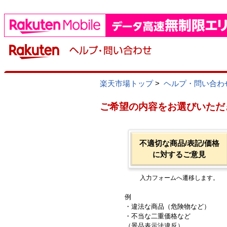
楽天市場トップ
>
ヘルプ・問い合わ
ご希望の内容をお選びいただ
不適切な商品/表記/価格
に対するご意見
入力フォームへ遷移します。
例
・違法な商品（危険物など）
・不当な二重価格など
（景品表示法違反）