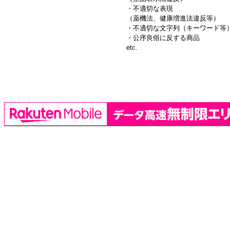
・不適切な表現
（薬機法、健康増進法違反等）
・不適切な文字列（キーワード等
・公序良俗に反する商品
etc.