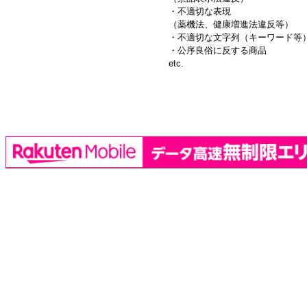
・不適切な表現
（薬機法、健康増進法違反等）
・不適切な文字列（キーワード等
・公序良俗に反する商品
etc.