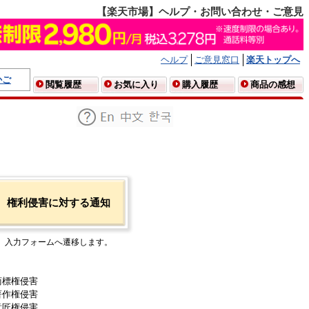
【楽天市場】ヘルプ・お問い合わせ・ご意見
ヘルプ
ご意見窓口
楽天トップへ
かご
閲覧履歴
お気に入り
購入履歴
商品の感想
権利侵害に対する通知
入力フォームへ遷移します。
商標権侵害
著作権侵害
意匠権侵害