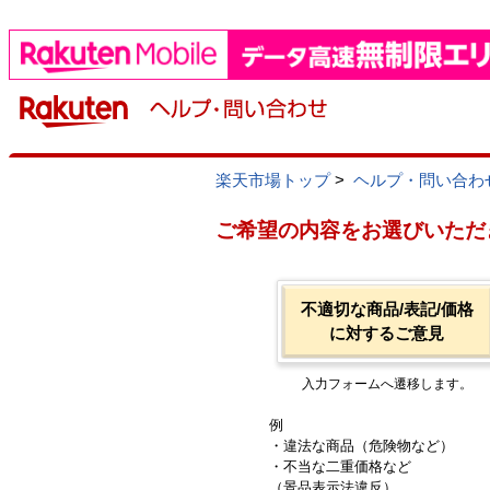
楽天市場トップ
>
ヘルプ・問い合わ
ご希望の内容をお選びいただ
不適切な商品/表記/価格
に対するご意見
入力フォームへ遷移します。
例
・違法な商品（危険物など）
・不当な二重価格など
（景品表示法違反）