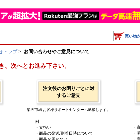
買い物
せトップ
>
お問い合わせやご意見について
き、次へとお進み下さい。
注文後のお困りごとに対
するご意見
楽天市場 お客様サポートセンターへ遷移します。
例
・支払い
・
・商品の発送/到着日時について
・
・商品が届かない
・