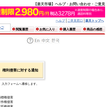
【楽天市場】ヘルプ・お問い合わせ・ご意見
ヘルプ
ご意見窓口
楽天トップへ
かご
閲覧履歴
お気に入り
購入履歴
商品の感想
権利侵害に対する通知
入力フォームへ遷移します。
商標権侵害
著作権侵害
意匠権侵害