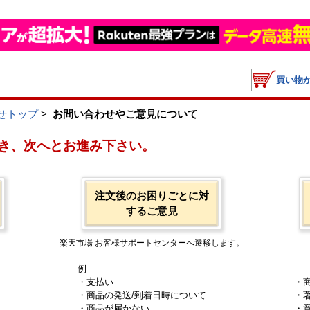
買い物
せトップ
>
お問い合わせやご意見について
き、次へとお進み下さい。
注文後のお困りごとに対
するご意見
楽天市場 お客様サポートセンターへ遷移します。
例
・支払い
・
・商品の発送/到着日時について
・
・商品が届かない
・