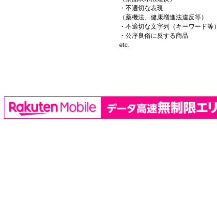
・不適切な表現
（薬機法、健康増進法違反等）
・不適切な文字列（キーワード等
・公序良俗に反する商品
etc.