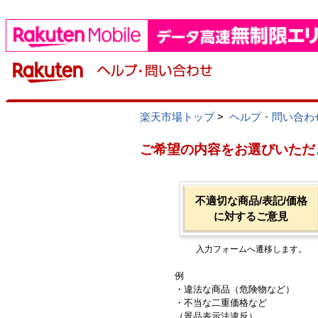
楽天市場トップ
>
ヘルプ・問い合わ
ご希望の内容をお選びいただ
不適切な商品/表記/価格
に対するご意見
入力フォームへ遷移します。
例
・違法な商品（危険物など）
・不当な二重価格など
（景品表示法違反）