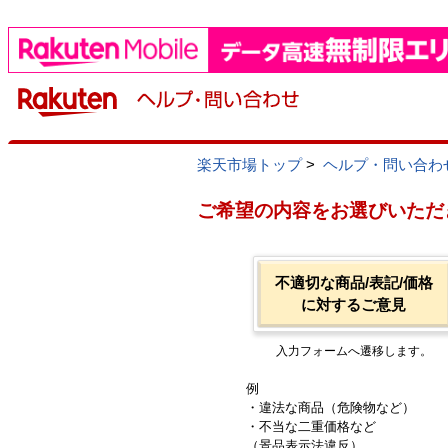
楽天市場トップ
>
ヘルプ・問い合わ
ご希望の内容をお選びいただ
不適切な商品/表記/価格
に対するご意見
入力フォームへ遷移します。
例
・違法な商品（危険物など）
・不当な二重価格など
（景品表示法違反）