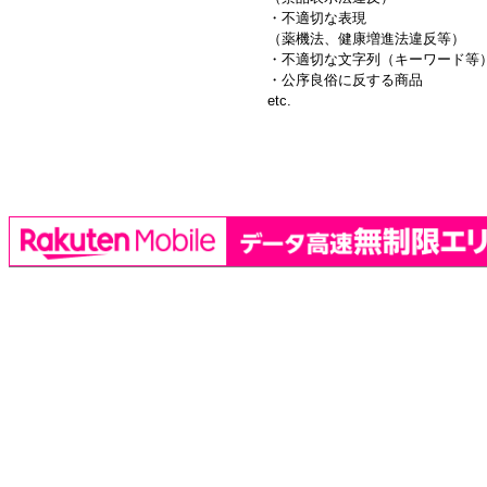
・不適切な表現
（薬機法、健康増進法違反等）
・不適切な文字列（キーワード等
・公序良俗に反する商品
etc.