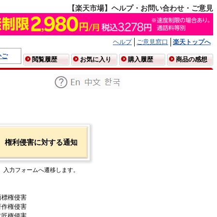
【楽天市場】ヘルプ・お問い合わせ・ご意見
ヘルプ
ご意見窓口
楽天トップへ
かご
閲覧履歴
お気に入り
購入履歴
商品の感想
権利侵害に対する通知
入力フォームへ遷移します。
商標権侵害
著作権侵害
意匠権侵害