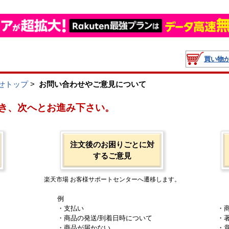
買い物
せトップ
>
お問い合わせやご意見について
き、次へとお進み下さい。
注文後のお困りごとに対
するご意見
楽天市場 お客様サポートセンターへ遷移します。
例
・支払い
・
・商品の発送/到着日時について
・
・商品が届かない
・