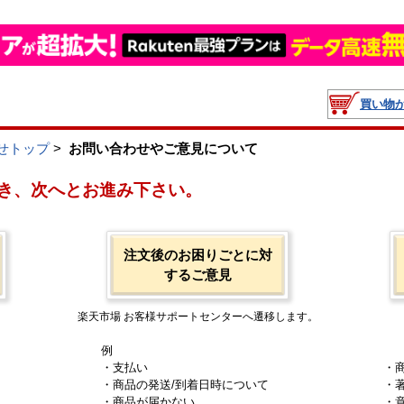
買い物
せトップ
>
お問い合わせやご意見について
き、次へとお進み下さい。
注文後のお困りごとに対
するご意見
楽天市場 お客様サポートセンターへ遷移します。
例
・支払い
・
・商品の発送/到着日時について
・
・商品が届かない
・