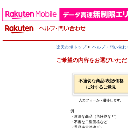
楽天市場トップ
>
ヘルプ・問い合わ
ご希望の内容をお選びいただ
不適切な商品/表記/価格
に対するご意見
入力フォームへ遷移します。
例
・違法な商品（危険物など）
・不当な二重価格など
（景品表示法違反）