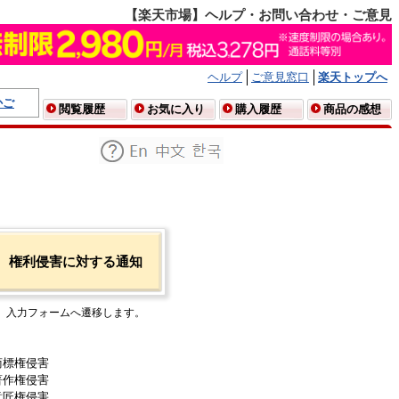
【楽天市場】ヘルプ・お問い合わせ・ご意見
ヘルプ
ご意見窓口
楽天トップへ
かご
閲覧履歴
お気に入り
購入履歴
商品の感想
権利侵害に対する通知
入力フォームへ遷移します。
商標権侵害
著作権侵害
意匠権侵害