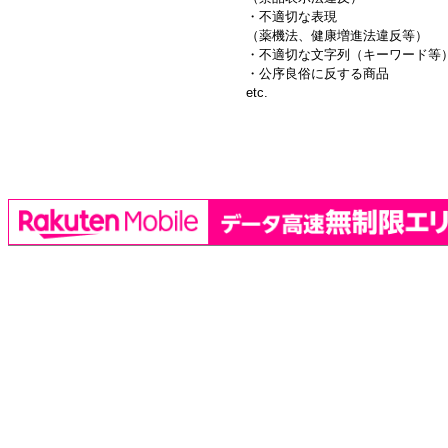
・不適切な表現
（薬機法、健康増進法違反等）
・不適切な文字列（キーワード等
・公序良俗に反する商品
etc.