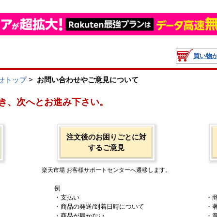
買い物
せトップ
>
お問い合わせやご意見について
き、次へとお進み下さい。
注文後のお困りごとに対
するご意見
楽天市場 お客様サポートセンターへ遷移します。
例
・支払い
・
・商品の発送/到着日時について
・
・商品が届かない
・