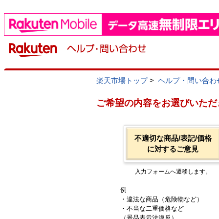
楽天市場トップ
>
ヘルプ・問い合わ
ご希望の内容をお選びいただ
不適切な商品/表記/価格
に対するご意見
入力フォームへ遷移します。
例
・違法な商品（危険物など）
・不当な二重価格など
（景品表示法違反）