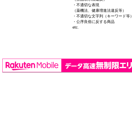
・不適切な表現
（薬機法、健康増進法違反等）
・不適切な文字列（キーワード等
・公序良俗に反する商品
etc.