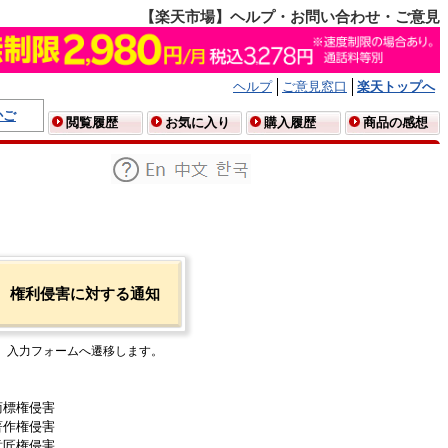
【楽天市場】ヘルプ・お問い合わせ・ご意見
ヘルプ
ご意見窓口
楽天トップへ
かご
閲覧履歴
お気に入り
購入履歴
商品の感想
権利侵害に対する通知
入力フォームへ遷移します。
商標権侵害
著作権侵害
意匠権侵害