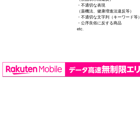
・不適切な表現
（薬機法、健康増進法違反等）
・不適切な文字列（キーワード等
・公序良俗に反する商品
etc.