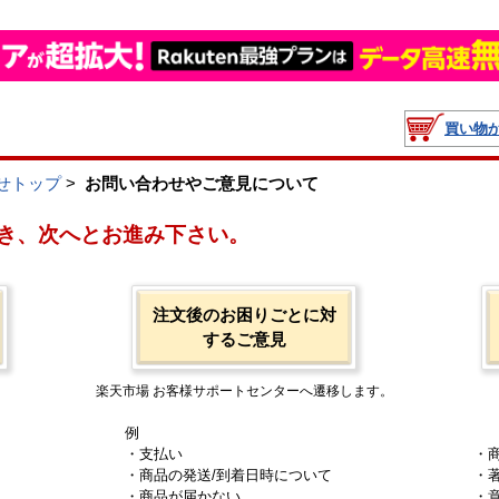
買い物
せトップ
>
お問い合わせやご意見について
き、次へとお進み下さい。
注文後のお困りごとに対
するご意見
楽天市場 お客様サポートセンターへ遷移します。
例
・支払い
・
・商品の発送/到着日時について
・
・商品が届かない
・