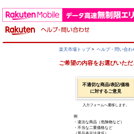
楽天市場トップ
>
ヘルプ・問い合わ
ご希望の内容をお選びいただ
不適切な商品/表記/価格
に対するご意見
入力フォームへ遷移します。
例
・違法な商品（危険物など）
・不当な二重価格など
（景品表示法違反）