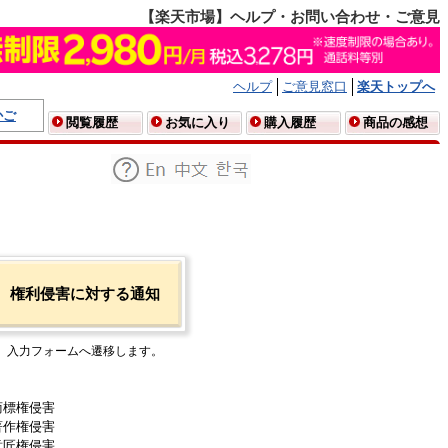
【楽天市場】ヘルプ・お問い合わせ・ご意見
ヘルプ
ご意見窓口
楽天トップへ
かご
閲覧履歴
お気に入り
購入履歴
商品の感想
権利侵害に対する通知
入力フォームへ遷移します。
商標権侵害
著作権侵害
意匠権侵害