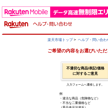
楽天市場トップ
>
ヘルプ・問い合わ
ご希望の内容をお選びいただ
不適切な商品/表記/価格
に対するご意見
入力フォームへ遷移します。
例
・違法な商品（危険物など）
・不当な二重価格など
（景品表示法違反）