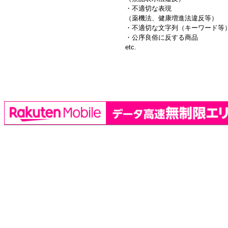
・不適切な表現
（薬機法、健康増進法違反等）
・不適切な文字列（キーワード等
・公序良俗に反する商品
etc.