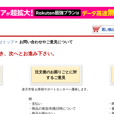
買い物
せトップ
>
お問い合わせやご意見について
き、次へとお進み下さい。
注文後のお困りごとに対
するご意見
楽天市場 お客様サポートセンターへ遷移します。
例
・支払い
・
・商品の発送/到着日時について
・
・商品が届かない
・