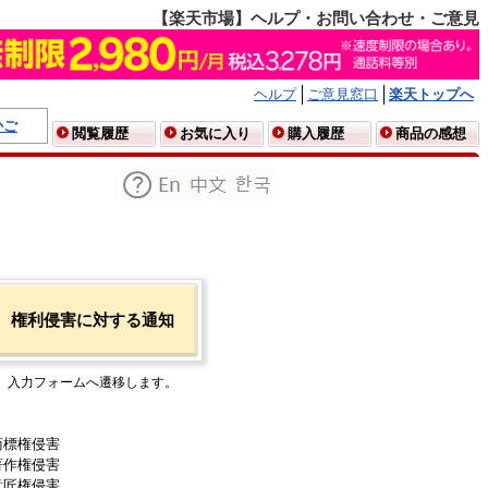
【楽天市場】ヘルプ・お問い合わせ・ご意見
ヘルプ
ご意見窓口
楽天トップへ
かご
閲覧履歴
お気に入り
購入履歴
商品の感想
権利侵害に対する通知
入力フォームへ遷移します。
商標権侵害
著作権侵害
意匠権侵害