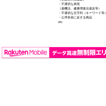
・不適切な表現
（薬機法、健康増進法違反等）
・不適切な文字列（キーワード等
・公序良俗に反する商品
etc.