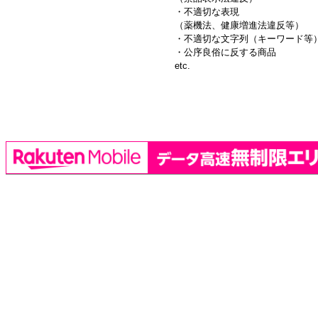
・不適切な表現
（薬機法、健康増進法違反等）
・不適切な文字列（キーワード等
・公序良俗に反する商品
etc.