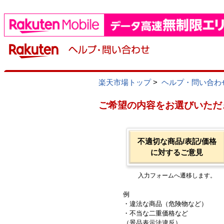
楽天市場トップ
>
ヘルプ・問い合わ
ご希望の内容をお選びいただ
不適切な商品/表記/価格
に対するご意見
入力フォームへ遷移します。
例
・違法な商品（危険物など）
・不当な二重価格など
（景品表示法違反）