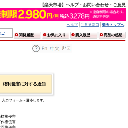
【楽天市場】ヘルプ・お問い合わせ・ご意見
ヘルプ
ご意見窓口
楽天トップへ
かご
閲覧履歴
お気に入り
購入履歴
商品の感想
権利侵害に対する通知
入力フォームへ遷移します。
商標権侵害
著作権侵害
意匠権侵害