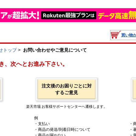
買い物
せトップ
>
お問い合わせやご意見について
き、次へとお進み下さい。
注文後のお困りごとに対
するご意見
楽天市場 お客様サポートセンターへ遷移します。
例
・支払い
・
・商品の発送/到着日時について
・
・商品が届かない
・