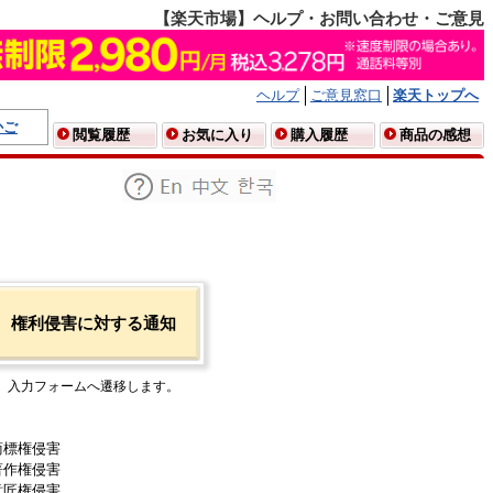
【楽天市場】ヘルプ・お問い合わせ・ご意見
ヘルプ
ご意見窓口
楽天トップへ
かご
閲覧履歴
お気に入り
購入履歴
商品の感想
権利侵害に対する通知
入力フォームへ遷移します。
商標権侵害
著作権侵害
意匠権侵害