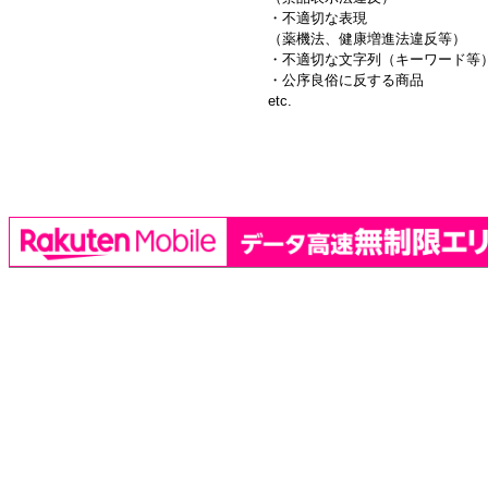
・不適切な表現
（薬機法、健康増進法違反等）
・不適切な文字列（キーワード等
・公序良俗に反する商品
etc.