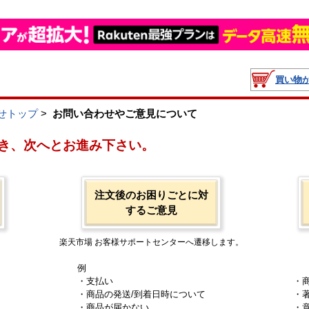
買い物
せトップ
>
お問い合わせやご意見について
き、次へとお進み下さい。
注文後のお困りごとに対
するご意見
楽天市場 お客様サポートセンターへ遷移します。
例
・支払い
・
・商品の発送/到着日時について
・
・商品が届かない
・