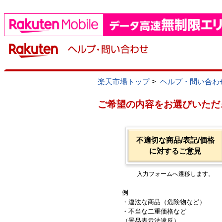
楽天市場トップ
>
ヘルプ・問い合わ
ご希望の内容をお選びいただ
不適切な商品/表記/価格
に対するご意見
入力フォームへ遷移します。
例
・違法な商品（危険物など）
・不当な二重価格など
（景品表示法違反）