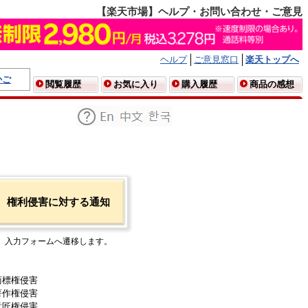
【楽天市場】ヘルプ・お問い合わせ・ご意見
ヘルプ
ご意見窓口
楽天トップへ
かご
閲覧履歴
お気に入り
購入履歴
商品の感想
権利侵害に対する通知
入力フォームへ遷移します。
商標権侵害
著作権侵害
意匠権侵害