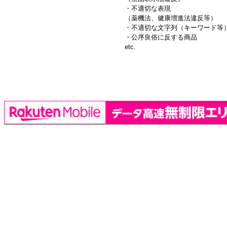
・不適切な表現
（薬機法、健康増進法違反等）
・不適切な文字列（キーワード等
・公序良俗に反する商品
etc.