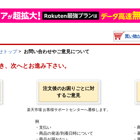
買い物
せトップ
>
お問い合わせやご意見について
き、次へとお進み下さい。
注文後のお困りごとに対
するご意見
楽天市場 お客様サポートセンターへ遷移します。
例
・支払い
・
・商品の発送/到着日時について
・
・商品が届かない
・