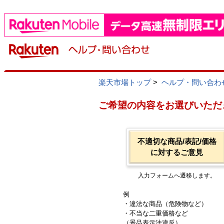
楽天市場トップ
>
ヘルプ・問い合わ
ご希望の内容をお選びいただ
不適切な商品/表記/価格
に対するご意見
入力フォームへ遷移します。
例
・違法な商品（危険物など）
・不当な二重価格など
（景品表示法違反）