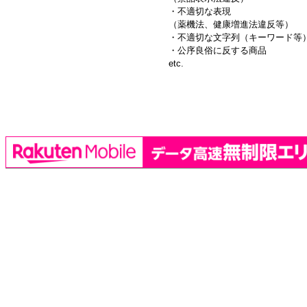
・不適切な表現
（薬機法、健康増進法違反等）
・不適切な文字列（キーワード等
・公序良俗に反する商品
etc.