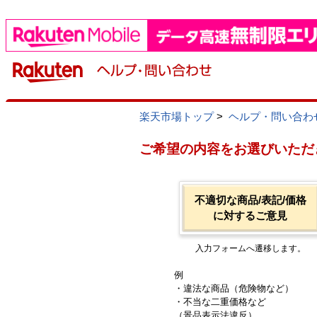
楽天市場トップ
>
ヘルプ・問い合わ
ご希望の内容をお選びいただ
不適切な商品/表記/価格
に対するご意見
入力フォームへ遷移します。
例
・違法な商品（危険物など）
・不当な二重価格など
（景品表示法違反）