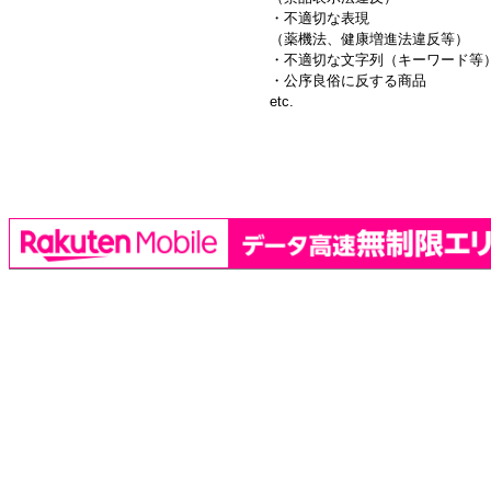
・不適切な表現
（薬機法、健康増進法違反等）
・不適切な文字列（キーワード等
・公序良俗に反する商品
etc.