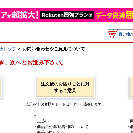
買い物
せトップ
>
お問い合わせやご意見について
き、次へとお進み下さい。
注文後のお困りごとに対
するご意見
楽天市場 お客様サポートセンターへ遷移します。
例
・支払い
・
・商品の発送/到着日時について
・
・商品が届かない
・