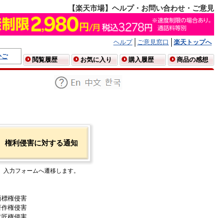
【楽天市場】ヘルプ・お問い合わせ・ご意見
ヘルプ
ご意見窓口
楽天トップへ
かご
閲覧履歴
お気に入り
購入履歴
商品の感想
権利侵害に対する通知
入力フォームへ遷移します。
商標権侵害
著作権侵害
意匠権侵害