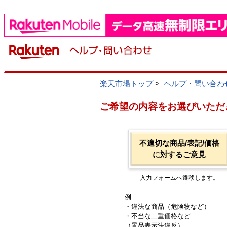
楽天市場トップ
>
ヘルプ・問い合わ
ご希望の内容をお選びいただ
不適切な商品/表記/価格
に対するご意見
入力フォームへ遷移します。
例
・違法な商品（危険物など）
・不当な二重価格など
（景品表示法違反）