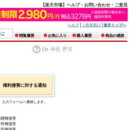
【楽天市場】ヘルプ・お問い合わせ・ご意見
ヘルプ
ご意見窓口
楽天トップへ
かご
閲覧履歴
お気に入り
購入履歴
商品の感想
権利侵害に対する通知
入力フォームへ遷移します。
商標権侵害
著作権侵害
意匠権侵害