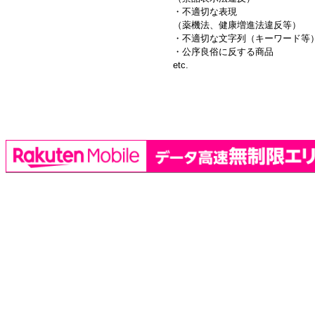
・不適切な表現
（薬機法、健康増進法違反等）
・不適切な文字列（キーワード等
・公序良俗に反する商品
etc.