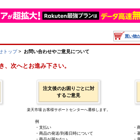
買い物
せトップ
>
お問い合わせやご意見について
き、次へとお進み下さい。
注文後のお困りごとに対
するご意見
楽天市場 お客様サポートセンターへ遷移します。
例
・支払い
・
・商品の発送/到着日時について
・
・商品が届かない
・