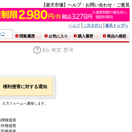
【楽天市場】ヘルプ・お問い合わせ・ご意見
ヘルプ
ご意見窓口
楽天トップへ
かご
閲覧履歴
お気に入り
購入履歴
商品の感想
権利侵害に対する通知
入力フォームへ遷移します。
商標権侵害
著作権侵害
意匠権侵害