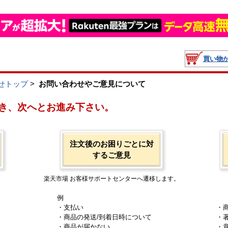
買い物
せトップ
>
お問い合わせやご意見について
き、次へとお進み下さい。
注文後のお困りごとに対
するご意見
楽天市場 お客様サポートセンターへ遷移します。
例
・支払い
・
・商品の発送/到着日時について
・
・商品が届かない
・