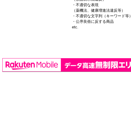
・不適切な表現
（薬機法、健康増進法違反等）
・不適切な文字列（キーワード等
・公序良俗に反する商品
etc.