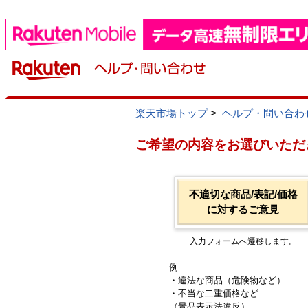
楽天市場トップ
>
ヘルプ・問い合わ
ご希望の内容をお選びいただ
不適切な商品/表記/価格
に対するご意見
入力フォームへ遷移します。
例
・違法な商品（危険物など）
・不当な二重価格など
（景品表示法違反）