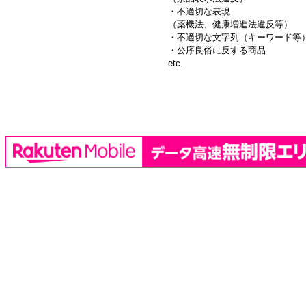
・不適切な表現
（薬機法、健康増進法違反等）
・不適切な文字列（キーワード等
・公序良俗に反する商品
etc.