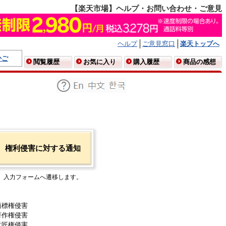
【楽天市場】ヘルプ・お問い合わせ・ご意見
ヘルプ
ご意見窓口
楽天トップへ
かご
閲覧履歴
お気に入り
購入履歴
商品の感想
権利侵害に対する通知
入力フォームへ遷移します。
商標権侵害
著作権侵害
意匠権侵害