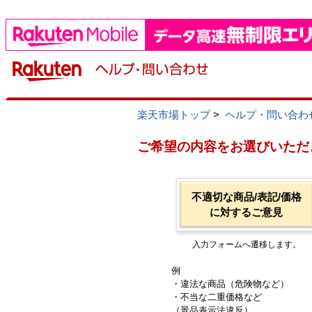
楽天市場トップ
>
ヘルプ・問い合わ
ご希望の内容をお選びいただ
不適切な商品/表記/価格
に対するご意見
入力フォームへ遷移します。
例
・違法な商品（危険物など）
・不当な二重価格など
（景品表示法違反）