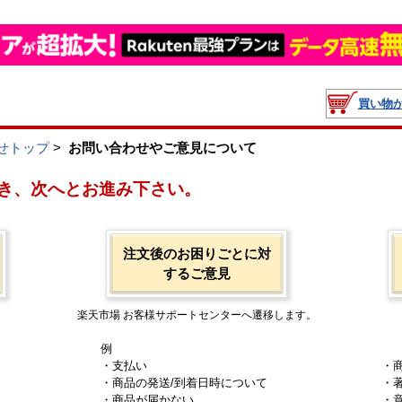
買い物
せトップ
>
お問い合わせやご意見について
き、次へとお進み下さい。
注文後のお困りごとに対
するご意見
楽天市場 お客様サポートセンターへ遷移します。
例
・支払い
・
・商品の発送/到着日時について
・
・商品が届かない
・