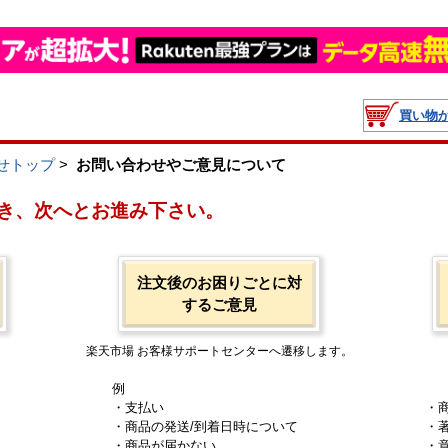
買い物
せトップ
>
お問い合わせやご意見について
き、次へとお進み下さい。
注文後のお困りごとに対
するご意見
楽天市場 お客様サポートセンターへ遷移します。
例
・支払い
・
・商品の発送/到着日時について
・
・商品が届かない
・