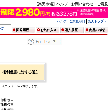
【楽天市場】ヘルプ・お問い合わせ・ご意見
ヘルプ
ご意見窓口
楽天トップへ
かご
閲覧履歴
お気に入り
購入履歴
商品の感想
権利侵害に対する通知
入力フォームへ遷移します。
商標権侵害
著作権侵害
意匠権侵害