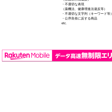
・不適切な表現
（薬機法、健康増進法違反等）
・不適切な文字列（キーワード等
・公序良俗に反する商品
etc.