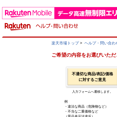
楽天市場トップ
>
ヘルプ・問い合わ
ご希望の内容をお選びいただ
不適切な商品/表記/価格
に対するご意見
入力フォームへ遷移します。
例
・違法な商品（危険物など）
・不当な二重価格など
（景品表示法違反）