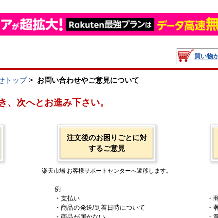
買い物
せトップ
>
お問い合わせやご意見について
き、次へとお進み下さい。
注文後のお困りごとに対
するご意見
楽天市場 お客様サポートセンターへ遷移します。
例
・支払い
・
・商品の発送/到着日時について
・
・商品が届かない
・