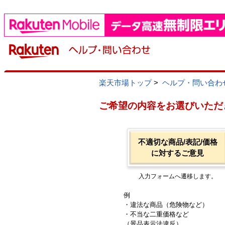
楽天市場トップ
>
ヘルプ・問い合わ
ご希望の内容をお選びいただ
不適切な商品/表記/価格
に対するご意見
入力フォームへ遷移します。
例
・違法な商品（危険物など）
・不当な二重価格など
（景品表示法違反）