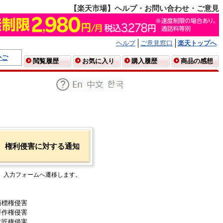
【楽天市場】ヘルプ・お問い合わせ・ご意見
ヘルプ
ご意見窓口
楽天トップへ
かご
閲覧履歴
お気に入り
購入履歴
商品の感想
権利侵害に対する通知
入力フォームへ遷移します。
商標権侵害
著作権侵害
意匠権侵害