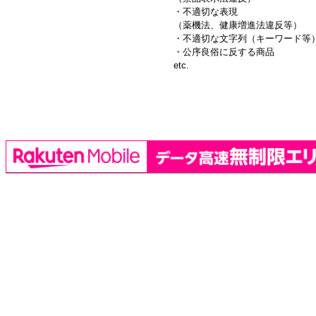
・不適切な表現
（薬機法、健康増進法違反等）
・不適切な文字列（キーワード等
・公序良俗に反する商品
etc.