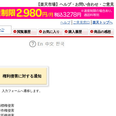
【楽天市場】ヘルプ・お問い合わせ・ご意見
ヘルプ
ご意見窓口
楽天トップへ
かご
閲覧履歴
お気に入り
購入履歴
商品の感想
権利侵害に対する通知
入力フォームへ遷移します。
商標権侵害
著作権侵害
意匠権侵害