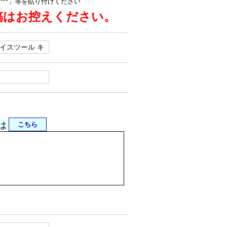
jp/****」等を貼り付けください
稿はお控えください。
は
こちら