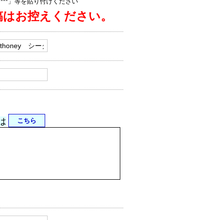
jp/****」等を貼り付けください
稿はお控えください。
は
こちら