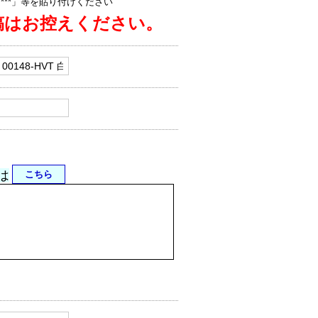
jp/****」等を貼り付けください
稿はお控えください。
は
こちら