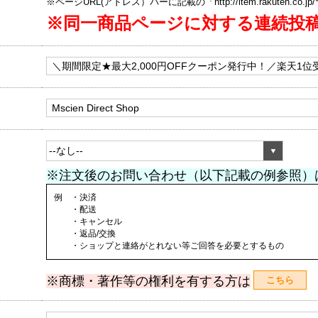
※ページURL(アドレス）バーに記載の「http://item.rakuten.co.
※同一商品ページに対する連続投
※注文後のお問い合わせ（以下記載の例参照）
例 ・決済
・配送
・キャンセル
・返品/交換
・ショップと連絡がとれない等ご回答を必要とするもの
※商標・著作等の権利を有する方は
こちら