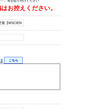
jp/****」等を貼り付けください
稿はお控えください。
は
こちら