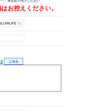
jp/****」等を貼り付けください
稿はお控えください。
は
こちら