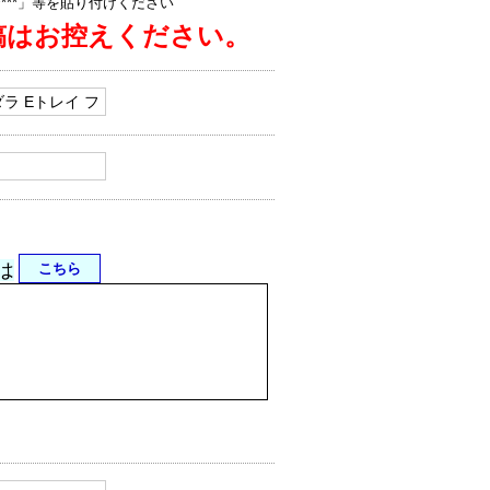
jp/****」等を貼り付けください
稿はお控えください。
は
こちら