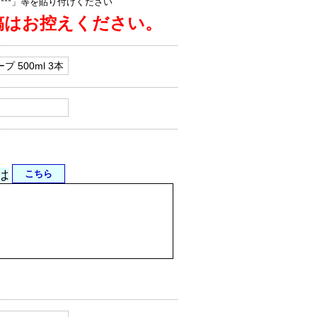
jp/****」等を貼り付けください
稿はお控えください。
は
こちら